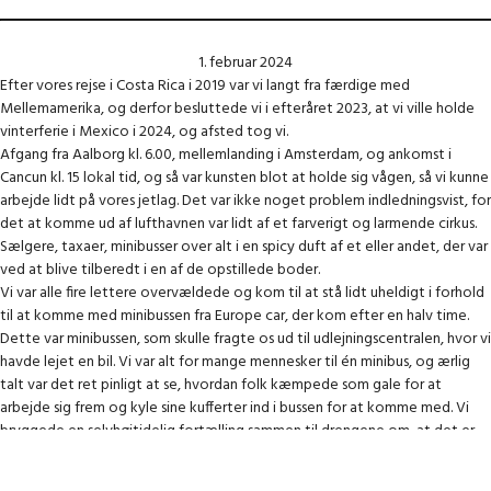
1. februar 2024
Efter vores rejse i Costa Rica i 2019 var vi langt fra færdige med
Mellemamerika, og derfor besluttede vi i efteråret 2023, at vi ville holde
vinterferie i Mexico i 2024, og afsted tog vi.
Afgang fra Aalborg kl. 6.00, mellemlanding i Amsterdam, og ankomst i
Cancun kl. 15 lokal tid, og så var kunsten blot at holde sig vågen, så vi kunne
arbejde lidt på vores jetlag. Det var ikke noget problem indledningsvist, for
det at komme ud af lufthavnen var lidt af et farverigt og larmende cirkus.
Sælgere, taxaer, minibusser over alt i en spicy duft af et eller andet, der var
ved at blive tilberedt i en af de opstillede boder.
Vi var alle fire lettere overvældede og kom til at stå lidt uheldigt i forhold
til at komme med minibussen fra Europe car, der kom efter en halv time.
Dette var minibussen, som skulle fragte os ud til udlejningscentralen, hvor vi
havde lejet en bil. Vi var alt for mange mennesker til én minibus, og ærlig
talt var det ret pinligt at se, hvordan folk kæmpede som gale for at
arbejde sig frem og kyle sine kufferter ind i bussen for at komme med. Vi
bryggede en selvhøjtidelig fortælling sammen til drengene om, at det er
utroligt dårlig stil at kæmpe sig frem på den måde (som om det ikke ligeså
godt kunne have været os). Da anden bus kom, og vi heller ikke kom med